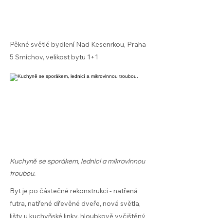
Pěkné světlé bydlení Nad Kesenrkou, Praha
5 Smíchov, velikost bytu 1+1
Kuchyně se sporákem, lednicí a mikrovlnnou
troubou.
Byt je po částečné rekonstrukci - natřená
futra, natřené dřevěné dveře, nová světla,
lišty u kuchyňské linky, hloubkově vyčištěný