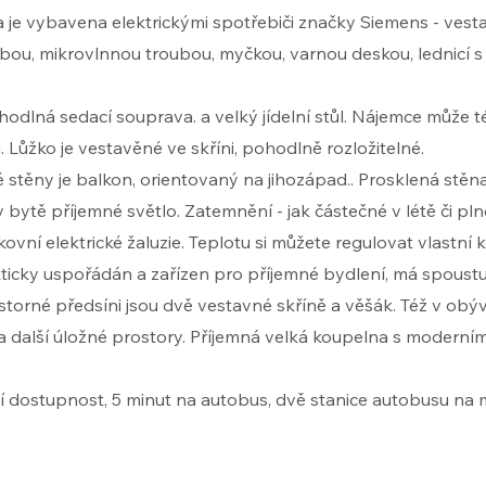
 je vybavena elektrickými spotřebiči značky Siemens - ves
ubou, mikrovlnnou troubou, myčkou, varnou deskou, lednicí 
odlná sedací souprava. a velký jídelní stůl. Nájemce může t
. Lůžko je vestavěné ve skříni, pohodlně rozložitelné.
é stěny je balkon, orientovaný na jihozápad.. Prosklená stěn
 bytě příjemné světlo. Zatemnění - jak částečné v létě či pln
ní elektrické žaluzie. Teplotu si můžete regulovat vlastní kl
kticky uspořádán a zařízen pro příjemné bydlení, má spoust
storné předsíni jsou dvě vestavné skříně a věšák. Též v obýv
 a další úložné prostory. Příjemná velká koupelna s modern
 dostupnost, 5 minut na autobus, dvě stanice autobusu na 