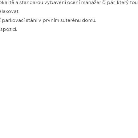
lokalitě a standardu vybavení ocení manažer či pár, který tou
elaxovat.
í parkovací stání v prvním suterénu domu.
spozici.