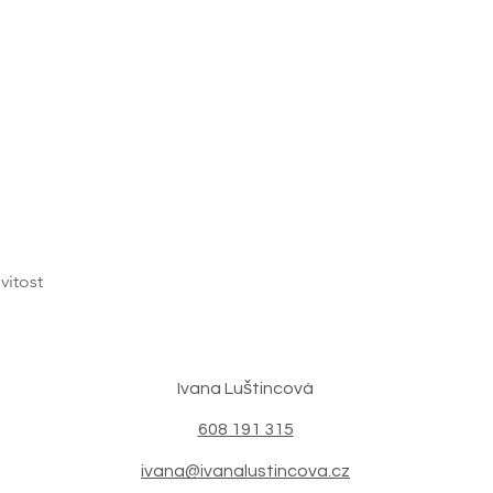
vitost
Ivana Luštincová
608 191 315
ivana@ivanalustincova.cz