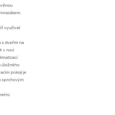
tavěnou
s mrazákem,
éž využívat
a s dveřmi na
é v noci
imatizací.
u úložného
acím pokoji je
ím sprchovým
metro