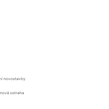
tní novostavby
dinová ostraha