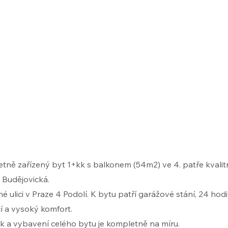
​
tně zařízený byt 1+kk s balkonem (54m2) ve 4. patře kvali
 Budějovická.
né ulici v Praze 4 Podolí. K bytu patří garážové stání, 24 ho
čí a vysoký komfort.
k a vybavení celého bytu je kompletně na míru.