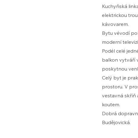
Kuchyňská linka
elektrickou tro
kávovarem.
Bytu vévodí poh
moderní televizi
Podél celé jedn
balkon vytváří v
poskytnou venkov
Celý byt je pra
prostoru. V pro
vestavná skříň
koutem.
Dobrá dopravní
Budějovická.