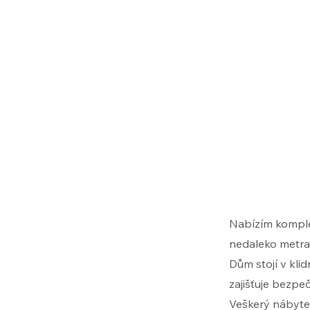
Nabízím komple
nedaleko metra
Dům stojí v klid
zajišťuje bezpe
Veškerý nábyte