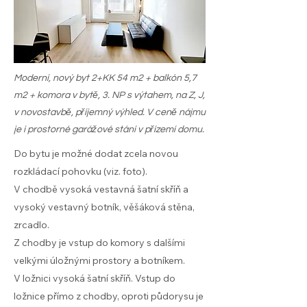
Moderní, nový byt 2+KK 54 m2 + balkón 5,7
m2 + komora v bytě, 3. NP s výtahem, na Z, J,
v novostavbě, příjemný výhled. V ceně nájmu
je i prostorné garážové stání v přízemí domu.
Do bytu je možné dodat zcela novou
rozkládací pohovku (viz. foto).
V chodbě vysoká vestavná šatní skříň a
vysoký vestavný botník, věšáková stěna,
zrcadlo.
Z chodby je vstup do komory s dalšími
velkými úložnými prostory a botníkem.
V ložnici vysoká šatní skříň. Vstup do
ložnice přímo z chodby, oproti půdorysu je