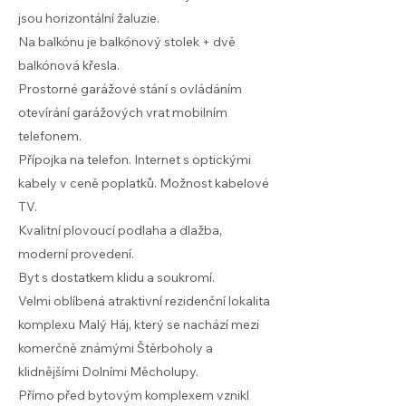
jsou horizontální žaluzie.
Na balkónu je balkónový stolek + dvě
balkónová křesla.
Prostorné garážové stání s ovládáním
otevírání garážových vrat mobilním
telefonem.
Přípojka na telefon. Internet s optickými
kabely v ceně poplatků. Možnost kabelové
TV.
Kvalitní plovoucí podlaha a dlažba,
moderní provedení.
Byt s dostatkem klidu a soukromí.
Velmi oblíbená atraktivní rezidenční lokalita
komplexu Malý Háj, který se nachází mezi
komerčně známými Štěrboholy a
klidnějšími Dolními Měcholupy.
Přímo před bytovým komplexem vznikl