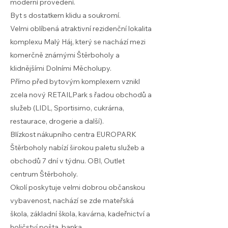
moderní provedení.
Byt s dostatkem klidu a soukromí.
Velmi oblíbená atraktivní rezidenční lokalita
komplexu Malý Háj, který se nachází mezi
komerčně známými Štěrboholy a
klidnějšími Dolními Měcholupy.
Přímo před bytovým komplexem vznikl
zcela nový RETAILPark s řadou obchodů a
služeb (LIDL, Sportisimo, cukrárna,
restaurace, drogerie a další).
Blízkost nákupního centra EUROPARK
Štěrboholy nabízí širokou paletu služeb a
obchodů 7 dní v týdnu. OBI, Outlet
centrum Štěrboholy.
Okolí poskytuje velmi dobrou občanskou
vybavenost, nachází se zde mateřská
škola, základní škola, kavárna, kadeřnictví a
holičství pošta, banka.