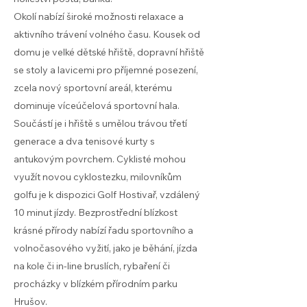
Okolí nabízí široké možnosti relaxace a
aktivního trávení volného času. Kousek od
domu je velké dětské hřiště, dopravní hřiště
se stoly a lavicemi pro příjemné posezení,
zcela nový sportovní areál, kterému
dominuje víceúčelová sportovní hala.
Součástí je i hřiště s umělou trávou třetí
generace a dva tenisové kurty s
antukovým povrchem. Cyklisté mohou
využít novou cyklostezku, milovníkům
golfu je k dispozici Golf Hostivař, vzdálený
10 minut jízdy. Bezprostřední blízkost
krásné přírody nabízí řadu sportovního a
volnočasového vyžití, jako je běhání, jízda
na kole či in-line bruslích, rybaření či
procházky v blízkém přírodním parku
Hrušov.