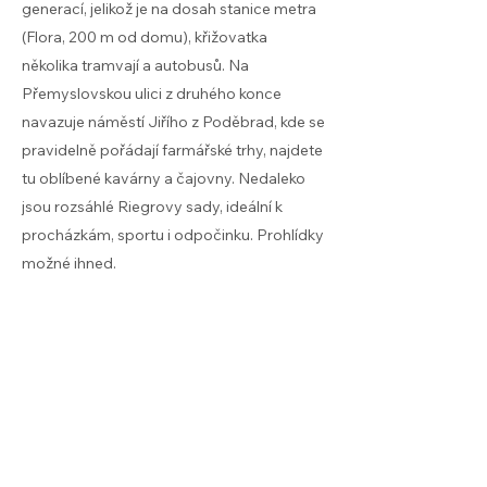
generací, jelikož je na dosah stanice metra
(Flora, 200 m od domu), křižovatka
několika tramvají a autobusů. Na
Přemyslovskou ulici z druhého konce
navazuje náměstí Jiřího z Poděbrad, kde se
pravidelně pořádají farmářské trhy, najdete
tu oblíbené kavárny a čajovny. Nedaleko
jsou rozsáhlé Riegrovy sady, ideální k
procházkám, sportu i odpočinku. Prohlídky
možné ihned.