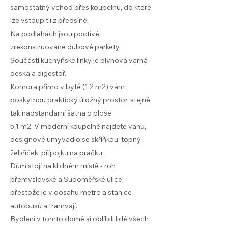
samostatný vchod přes koupelnu, do které
lze vstoupit i z předsíně.
Na podlahách jsou poctivé
zrekonstruované dubové parkety.
Součástí kuchyňské linky je plynová varná
deska a digestoř.
Komora přímo v bytě (1,2 m2) vám
poskytnou praktický úložný prostor, stejně
tak nadstandarní šatna o ploše
5,1 m2. V moderní koupelně najdete vanu,
designové umyvadlo se skříňkou, topný
žebříček, přípojku na pračku.
Dům stojí na klidném místě - roh
přemyslovské a Sudoměřské ulice,
přestože je v dosahu metro a stanice
autobusů a tramvají.
Bydlení v tomto domě si oblíbili lidé všech