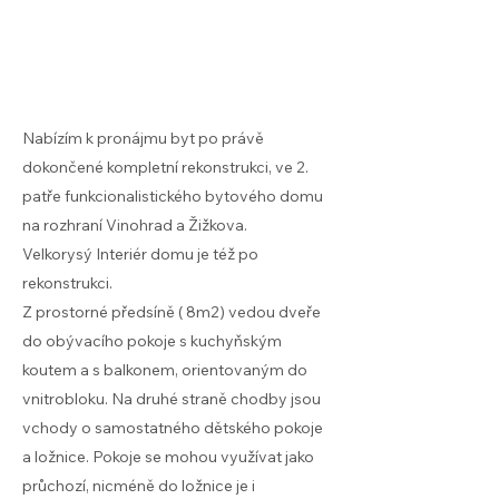
Nabízím k pronájmu byt po právě
dokončené kompletní rekonstrukci, ve 2.
patře funkcionalistického bytového domu
na rozhraní Vinohrad a Žižkova.
Velkorysý Interiér domu je též po
rekonstrukci.
Z prostorné předsíně ( 8m2) vedou dveře
do obývacího pokoje s kuchyňským
koutem a s balkonem, orientovaným do
vnitrobloku. Na druhé straně chodby jsou
vchody o samostatného dětského pokoje
a ložnice. Pokoje se mohou využívat jako
průchozí, nicméně do ložnice je i