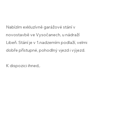
Nabízím exkluzívně garážové stání v
novostavbě ve Vysočanech, u nádraží
Libeň. Stání je v 1.nadzemím podlaží, velmi
dobře přístupné, pohodlný vjezd i výjezd.
K dispozici ihned,.