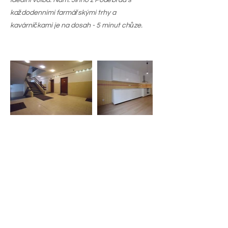
ideální volba. Nám. Jiřího z Poděbrad s
každodenními farmářskými trhy a
kavárničkami je na dosah - 5 minut chůze.