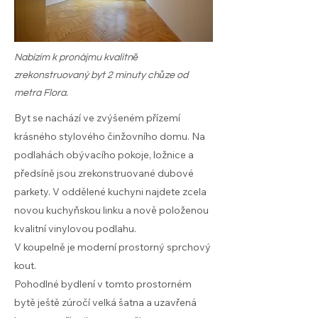
Nabízím k pronájmu kvalitně
zrekonstruovaný byt 2 minuty chůze od
metra Flora.
Byt se nachází ve zvýšeném přízemí
krásného stylového činžovního domu. Na
podlahách obývacího pokoje, ložnice a
předsíně jsou zrekonstruované dubové
parkety. V oddělené kuchyni najdete zcela
novou kuchyňskou linku a nově položenou
kvalitní vinylovou podlahu.
V koupelně je moderní prostorný sprchový
kout.
Pohodlné bydlení v tomto prostorném
bytě ještě zúročí velká šatna a uzavřená