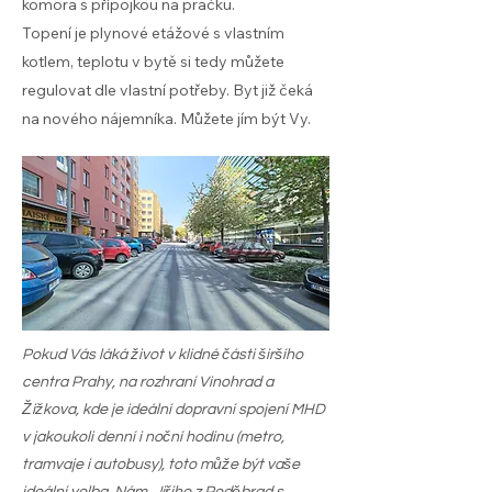
komora s přípojkou na pračku.
Topení je plynové etážové s vlastním
kotlem, teplotu v bytě si tedy můžete
regulovat dle vlastní potřeby. Byt již čeká
na nového nájemníka. Můžete jím být Vy.
Pokud Vás láká život v klidné části širšího
centra Prahy, na rozhraní Vinohrad a
Žižkova, kde je ideální dopravní spojení MHD
v jakoukoli denní i noční hodinu (metro,
tramvaje i autobusy), toto může být vaše