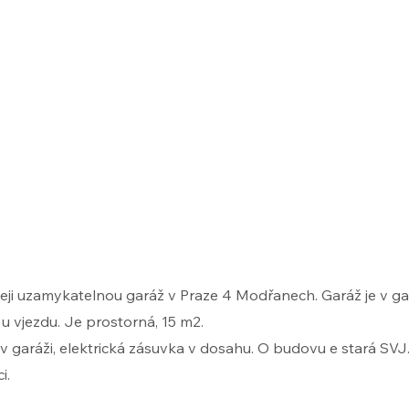
​
eji uzamykatelnou garáž v Praze 4 Modřanech. Garáž je v 
 u vjezdu. Je prostorná, 15 m2.
 v garáži, elektrická zásuvka v dosahu. O budovu e stará SVJ
i.