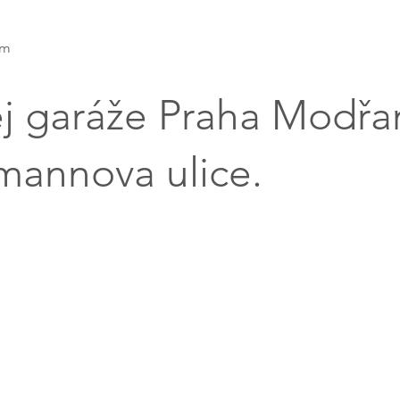
am
j garáže Praha Modřa
annova ulice.