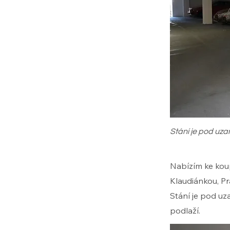
Stání je pod uz
Nabízím ke koup
Klaudiánkou, Pr
Stání je pod u
podlaží.