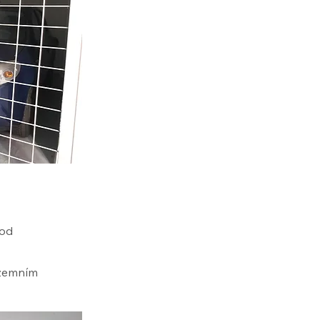
Pod
dzemním