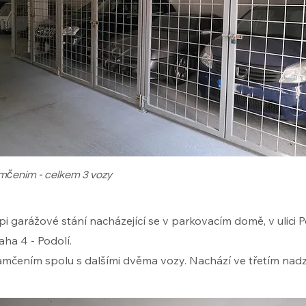
​
amčením - celkem 3 vozy
i garážové stání nacházející se v parkovacím domě, v ulici 
aha 4 - Podolí.
zamčením spolu s dalšími dvěma vozy. Nachází ve třetím na