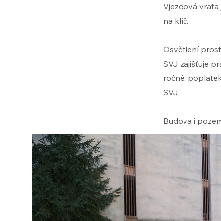
Vjezdová vrata 
na klíč.
Osvětlení prost
SVJ zajišťuje p
ročně, poplatek
SVJ.
Budova i pozeme