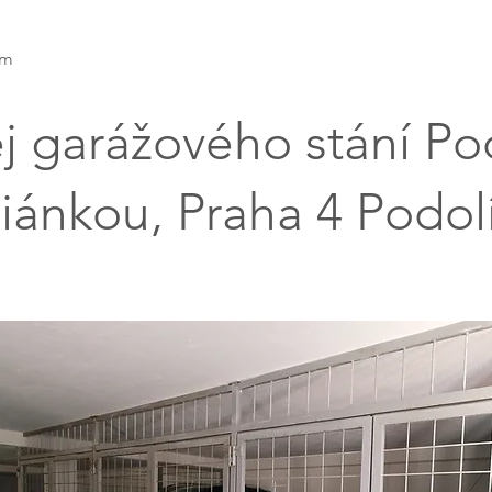
am
j garážového stání Po
iánkou, Praha 4 Podol