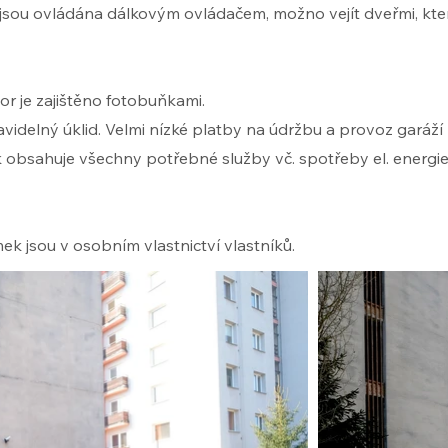
jsou ovládána dálkovým ovládačem, možno vejít dveřmi, kte
or je zajištěno fotobuňkami.
ravidelný úklid. Velmi nízké platby na údržbu a provoz garáží
 obsahuje všechny potřebné služby vč. spotřeby el. energi
k jsou v osobním vlastnictví vlastníků.