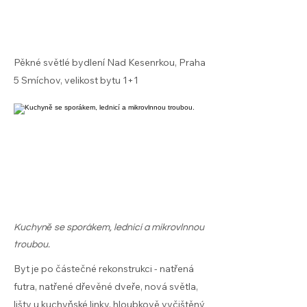
Pěkné světlé bydlení Nad Kesenrkou, Praha
5 Smíchov, velikost bytu 1+1
Kuchyně se sporákem, lednicí a mikrovlnnou
troubou.
Byt je po částečné rekonstrukci - natřená
futra, natřené dřevěné dveře, nová světla,
lišty u kuchyňské linky, hloubkově vyčištěný