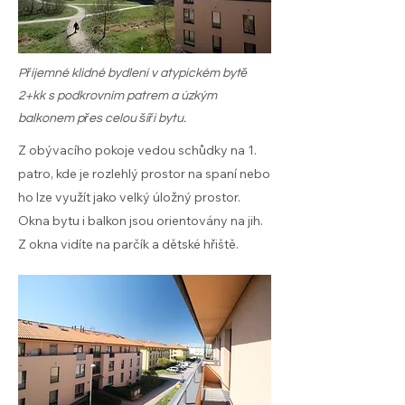
Příjemné klidné bydlení v atypickém bytě
2+kk s podkrovním patrem a úzkým
balkonem přes celou šíři bytu.
Z obývacího pokoje vedou schůdky na 1.
patro, kde je rozlehlý prostor na spaní nebo
ho lze využít jako velký úložný prostor.
Okna bytu i balkon jsou orientovány na jih.
Z okna vidíte na parčík a dětské hřiště.