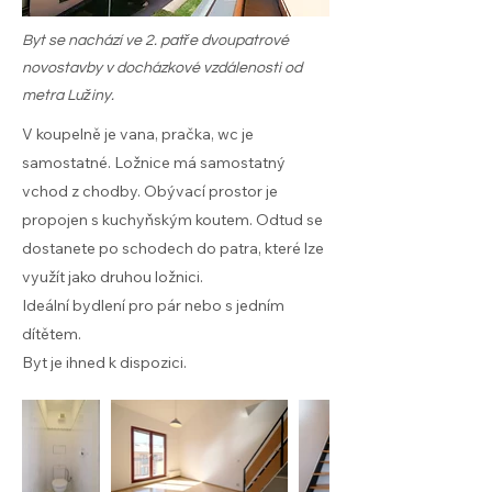
Byt se nachází ve 2. patře dvoupatrové
novostavby v docházkové vzdálenosti od
metra Lužiny.
V koupelně je vana, pračka, wc je
samostatné. Ložnice má samostatný
vchod z chodby. Obývací prostor je
propojen s kuchyňským koutem. Odtud se
dostanete po schodech do patra, které lze
využít jako druhou ložnici.
Ideální bydlení pro pár nebo s jedním
dítětem.
Byt je ihned k dispozici.