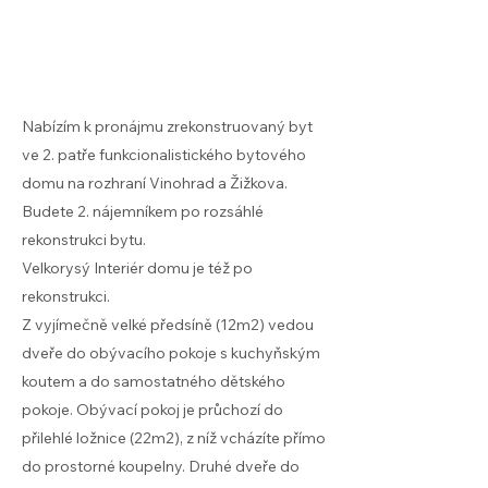
Nabízím k pronájmu zrekonstruovaný byt
ve 2. patře funkcionalistického bytového
domu na rozhraní Vinohrad a Žižkova.
Budete 2. nájemníkem po rozsáhlé
rekonstrukci bytu.
Velkorysý Interiér domu je též po
rekonstrukci.
Z vyjímečně velké předsíně (12m2) vedou
dveře do obývacího pokoje s kuchyňským
koutem a do samostatného dětského
pokoje. Obývací pokoj je průchozí do
přilehlé ložnice (22m2), z níž vcházíte přímo
do prostorné koupelny. Druhé dveře do