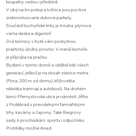
koupelny vedou i předsíně.
V obývacím pokoji a ložnice jsou poctivé
zrekonstruované dubové parkety.
Součástí kuchyňské linky je trouba, plynová
varná deska a digestoř.
Dvě komory v bytě vám poskytnou
praktický úložný prostor. V menší komoře
je přípojka na pračku.
Bydlení v tomto domě si oblíbili lidé všech
generací, jelikož je na dosah stanice metra
(Flora, 200 m od domu), křižovatka
několika tramvají a autobusů. Na druhém
konci Přemyslovské ulice je náměstí Jiřího
z Poděbrad s pravidelnými farmářskými
trhy, kavárny a čajovny. Také Riegrovy
sady, k procházkám, sportu i odpočinku.
Prohlídky možné ihned.