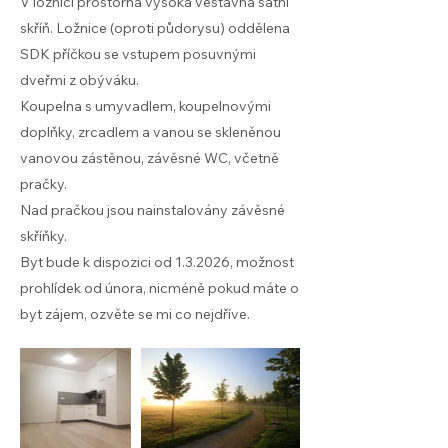
V ložnici prostorná vysoká vestavná šatní
skříň. Ložnice (oproti půdorysu) oddělena
SDK příčkou se vstupem posuvnými
dveřmi z obýváku.
Koupelna s umyvadlem, koupelnovými
doplňky, zrcadlem a vanou se skleněnou
vanovou zástěnou, závěsné WC, včetně
pračky.
Nad pračkou jsou nainstalovány závěsné
skříňky.
Byt bude k dispozici od 1.3.2026, možnost
prohlídek od února, nicméně pokud máte o
byt zájem, ozvěte se mi co nejdříve.