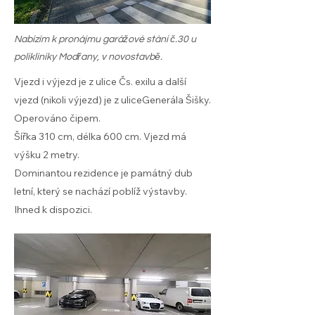
Nabízím k pronájmu garážové stání č.30 u
polikliniky Modřany, v novostavbě.
Vjezd i výjezd je z ulice Čs. exilu a další
vjezd (nikoli výjezd) je z uliceGenerála Šišky.
Operováno čipem.
Šířka 310 cm, délka 600 cm. Vjezd má
výšku 2 metry.
Dominantou rezidence je památný dub
letní, který se nachází poblíž výstavby.
Ihned k dispozici.