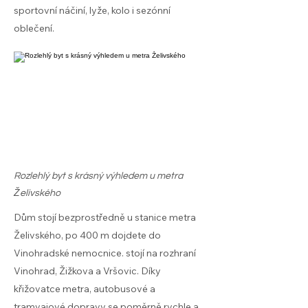
sportovní náčiní, lyže, kolo i sezónní
oblečení.
Rozlehlý byt s krásný výhledem u metra
Želivského
Dům stojí bezprostředně u stanice metra
Želivského, po 400 m dojdete do
Vinohradské nemocnice. stojí na rozhraní
Vinohrad, Žižkova a Vršovic. Díky
křižovatce metra, autobusové a
tramvajové dopravy se poměrně rychle a