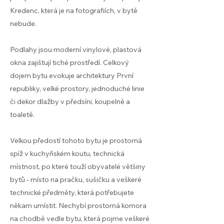
Kredenc, která je na fotografiích, v bytě
nebude.
Podlahy jsou moderní vinylové, plastová
okna zajištují tiché prostředí. Celkový
dojem bytu evokuje architektury První
republiky, velké prostory, jednoduché linie
či dekor dlažby v předsíni, koupelně a
toaletě.
Velkou předostí tohoto bytu je prostorná
spíž v kuchyňském koutu, technická
místnost, po které touží obyvatelé většiny
bytů - místo na pračku, sušičku a veškeré
technické předměty, která potřebujete
někam umístit. Nechybí prostorná komora
na chodbě vedle bytu, která pojme veškeré